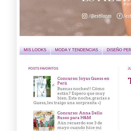
MIS LOOKS
MODA Y TENDENCIAS
DISEÑO PE
POSTS FAVORITOS
J
Concurso: Joyas Guess en
Perú
Buenas noches!! Cómo
están? Espero que muy
bien. Esta noche, gracias a
Guess, les traigo una sorpresita =)
Concurso: Anna Dello
Russo para H&M
Aún recuerdo ese 3 de
mayo cuando hice mi