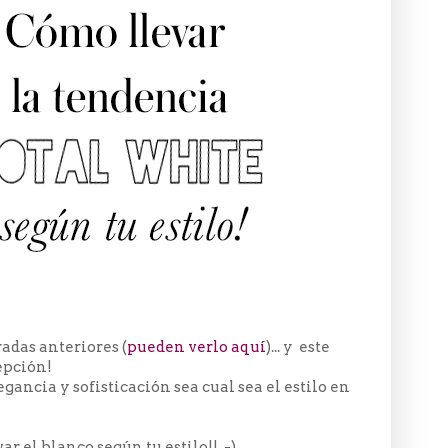
das anteriores (
pueden verlo aquí
)... y este
cepción!
cia y sofisticación sea cual sea el estilo en
ar el blanco según tu estilo!! =)