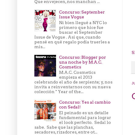
Que envejecen, nos manchan ...
Concurso: September
Issue Vogue
Ni bien llegué a NYC lo
primero que hice fue
buscar el September
Issue de Vogue . Así que, cuando
pensé en qué regalo podía traerles a
mis...
S
Concurso: Blogger por
una noche by M.A.C.
Cosmetics
M.A.C. Cosmetics
empieza el 2013
celebrando el año de serpiente; y, nos
J
invita a reinventarnos con su nueva
colección " Year of the...
Concurso: Yes al cambio
con Sedal!
El peinado es un detalle
fundamental para lograr
el look perfecto. Sedal lo
sabe. Sabe que las planchas,
secadores, rizadores, entre ot...