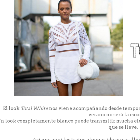
El look
Total White
nos viene acompañando desde tempora
verano no será la ex
n look completamente blanco puede transmitir mucha elegan
que se lleve.
Así que aquí les traigo algunas ideas para llev