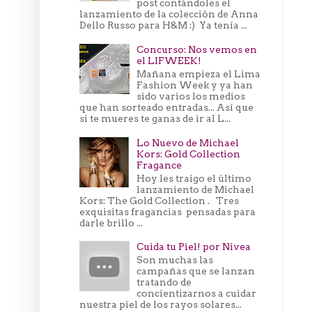
post contándoles el
lanzamiento de la colección de Anna
Dello Russo para H&M :) Ya tenía ...
Concurso: Nos vemos en
el LIFWEEK!
Mañana empieza el Lima
Fashion Week y ya han
sido varios los medios
que han sorteado entradas... Así que
si te mueres te ganas de ir al L...
Lo Nuevo de Michael
Kors: Gold Collection
Fragance
Hoy les traigo el último
lanzamiento de Michael
Kors: The Gold Collection . Tres
exquisitas fragancias pensadas para
darle brillo ...
Cuida tu Piel! por Nivea
Son muchas las
campañas que se lanzan
tratando de
concientizarnos a cuidar
nuestra piel de los rayos solares...