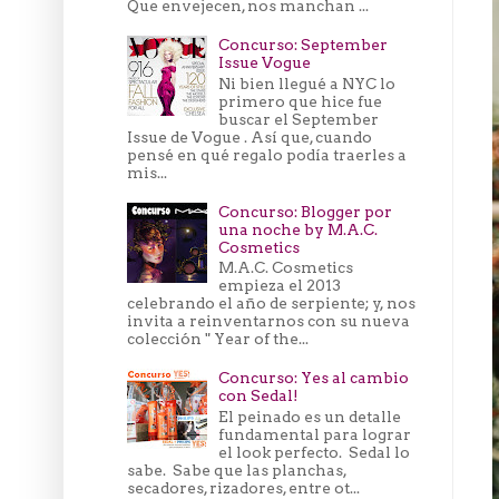
Que envejecen, nos manchan ...
Concurso: September
Issue Vogue
Ni bien llegué a NYC lo
primero que hice fue
buscar el September
Issue de Vogue . Así que, cuando
pensé en qué regalo podía traerles a
mis...
Concurso: Blogger por
una noche by M.A.C.
Cosmetics
M.A.C. Cosmetics
empieza el 2013
celebrando el año de serpiente; y, nos
invita a reinventarnos con su nueva
colección " Year of the...
Concurso: Yes al cambio
con Sedal!
El peinado es un detalle
fundamental para lograr
el look perfecto. Sedal lo
sabe. Sabe que las planchas,
secadores, rizadores, entre ot...