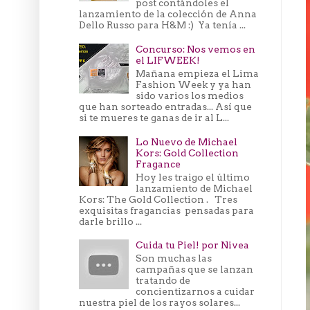
post contándoles el
lanzamiento de la colección de Anna
Dello Russo para H&M :) Ya tenía ...
Concurso: Nos vemos en
el LIFWEEK!
Mañana empieza el Lima
Fashion Week y ya han
sido varios los medios
que han sorteado entradas... Así que
si te mueres te ganas de ir al L...
Lo Nuevo de Michael
Kors: Gold Collection
Fragance
Hoy les traigo el último
lanzamiento de Michael
Kors: The Gold Collection . Tres
exquisitas fragancias pensadas para
darle brillo ...
Cuida tu Piel! por Nivea
Son muchas las
campañas que se lanzan
tratando de
concientizarnos a cuidar
nuestra piel de los rayos solares...