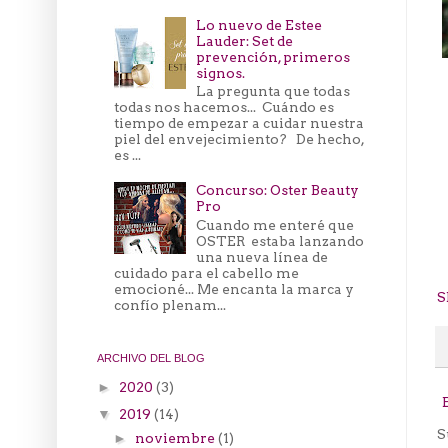
Lo nuevo de Estee
Lauder: Set de
prevención, primeros
signos.
La pregunta que todas
todas nos hacemos... Cuándo es
tiempo de empezar a cuidar nuestra
piel del envejecimiento? De hecho,
es ...
Concurso: Oster Beauty
Pro
Cuando me enteré que
OSTER estaba lanzando
una nueva línea de
cuidado para el cabello me
emocioné... Me encanta la marca y
S
confío plenam...
ARCHIVO DEL BLOG
2020
(3)
►
2019
(14)
▼
S
noviembre
(1)
►