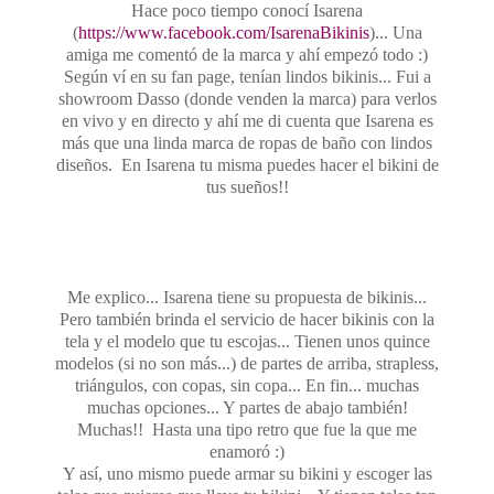
Hace poco tiempo conocí Isarena
(
https://www.facebook.com/IsarenaBikinis
)... Una
amiga me comentó de la marca y ahí empezó todo :)
Según ví en su fan page, tenían lindos bikinis... Fui a
showroom Dasso (donde venden la marca) para verlos
en vivo y en directo y ahí me di cuenta que Isarena es
más que una linda marca de ropas de baño con lindos
diseños. En Isarena tu misma puedes hacer el bikini de
tus sueños!!
Me explico... Isarena tiene su propuesta de bikinis...
Pero también brinda el servicio de hacer bikinis con la
tela y el modelo que tu escojas... Tienen unos quince
modelos (si no son más...) de partes de arriba, strapless,
triángulos, con copas, sin copa... En fin... muchas
muchas opciones... Y partes de abajo también!
Muchas!! Hasta una tipo retro que fue la que me
enamoró :)
Y así, uno mismo puede armar su bikini y escoger las