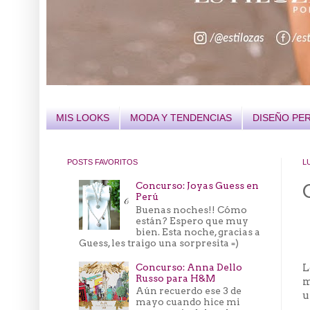
MIS LOOKS
MODA Y TENDENCIAS
DISEÑO PE
POSTS FAVORITOS
L
Concurso: Joyas Guess en
Perú
Buenas noches!! Cómo
están? Espero que muy
bien. Esta noche, gracias a
Guess, les traigo una sorpresita =)
Concurso: Anna Dello
L
Russo para H&M
m
Aún recuerdo ese 3 de
u
mayo cuando hice mi