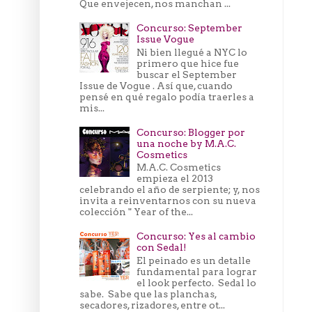
Que envejecen, nos manchan ...
Concurso: September
Issue Vogue
Ni bien llegué a NYC lo
primero que hice fue
buscar el September
Issue de Vogue . Así que, cuando
pensé en qué regalo podía traerles a
mis...
Concurso: Blogger por
una noche by M.A.C.
Cosmetics
M.A.C. Cosmetics
empieza el 2013
celebrando el año de serpiente; y, nos
invita a reinventarnos con su nueva
colección " Year of the...
Concurso: Yes al cambio
con Sedal!
El peinado es un detalle
fundamental para lograr
el look perfecto. Sedal lo
sabe. Sabe que las planchas,
secadores, rizadores, entre ot...