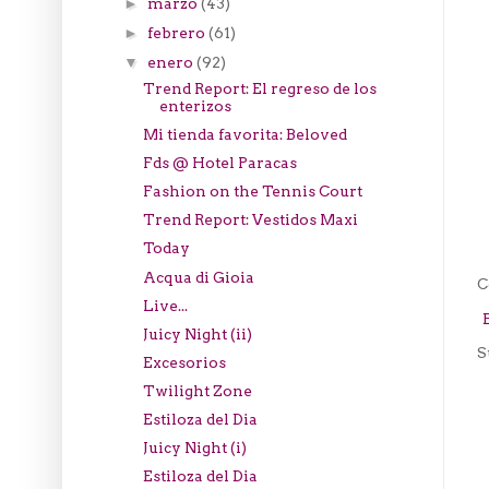
marzo
(43)
►
febrero
(61)
►
enero
(92)
▼
Trend Report: El regreso de los
enterizos
Mi tienda favorita: Beloved
Fds @ Hotel Paracas
Fashion on the Tennis Court
Trend Report: Vestidos Maxi
Today
Acqua di Gioia
C
Live...
Juicy Night (ii)
S
Excesorios
Twilight Zone
Estiloza del Dia
Juicy Night (i)
Estiloza del Dia