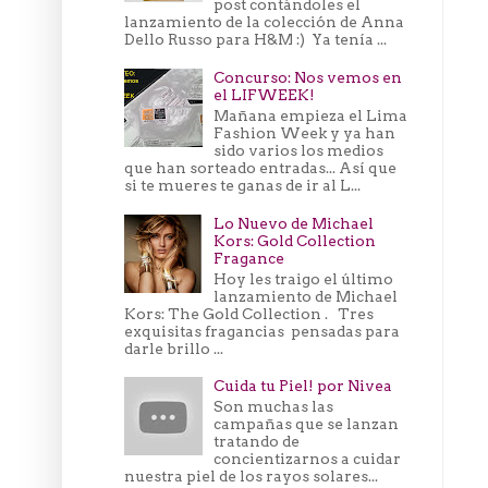
post contándoles el
lanzamiento de la colección de Anna
Dello Russo para H&M :) Ya tenía ...
Concurso: Nos vemos en
el LIFWEEK!
Mañana empieza el Lima
Fashion Week y ya han
sido varios los medios
que han sorteado entradas... Así que
si te mueres te ganas de ir al L...
Lo Nuevo de Michael
Kors: Gold Collection
Fragance
Hoy les traigo el último
lanzamiento de Michael
Kors: The Gold Collection . Tres
exquisitas fragancias pensadas para
darle brillo ...
Cuida tu Piel! por Nivea
Son muchas las
campañas que se lanzan
tratando de
concientizarnos a cuidar
nuestra piel de los rayos solares...