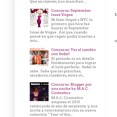
Que envejecen, nos manchan ...
Concurso: September
M
Issue Vogue
Ni bien llegué a NYC lo
primero que hice fue
buscar el September
Issue de Vogue . Así que, cuando
pensé en qué regalo podía traerles a
mis...
n
Concurso: Yes al cambio
con Sedal!
El peinado es un detalle
fundamental para lograr
el look perfecto. Sedal lo
sabe. Sabe que las planchas,
secadores, rizadores, entre ot...
Concurso: Blogger por
una noche by M.A.C.
Cosmetics
M.A.C. Cosmetics
empieza el 2013
celebrando el año de serpiente; y, nos
invita a reinventarnos con su nueva
colección " Year of the...