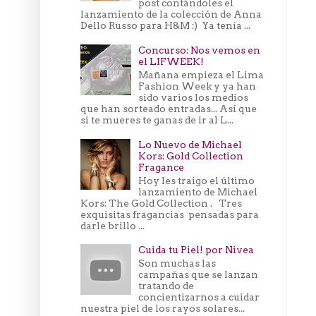
post contándoles el
lanzamiento de la colección de Anna
Dello Russo para H&M :) Ya tenía ...
Concurso: Nos vemos en
el LIFWEEK!
Mañana empieza el Lima
Fashion Week y ya han
sido varios los medios
que han sorteado entradas... Así que
si te mueres te ganas de ir al L...
Lo Nuevo de Michael
Kors: Gold Collection
Fragance
Hoy les traigo el último
lanzamiento de Michael
Kors: The Gold Collection . Tres
exquisitas fragancias pensadas para
darle brillo ...
Cuida tu Piel! por Nivea
Son muchas las
campañas que se lanzan
tratando de
concientizarnos a cuidar
nuestra piel de los rayos solares...