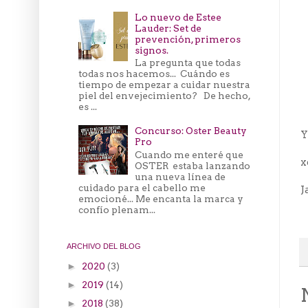
Lo nuevo de Estee
Lauder: Set de
prevención, primeros
signos.
La pregunta que todas
todas nos hacemos... Cuándo es
tiempo de empezar a cuidar nuestra
piel del envejecimiento? De hecho,
es ...
Concurso: Oster Beauty
Y
Pro
Cuando me enteré que
x
OSTER estaba lanzando
una nueva línea de
cuidado para el cabello me
J
emocioné... Me encanta la marca y
confío plenam...
ARCHIVO DEL BLOG
2020
(3)
►
2019
(14)
►
2018
(38)
►