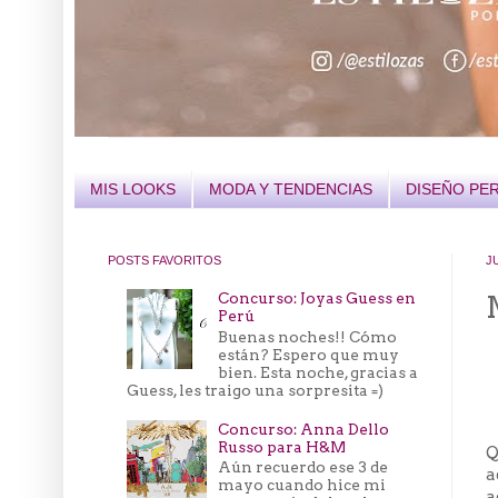
MIS LOOKS
MODA Y TENDENCIAS
DISEÑO PE
POSTS FAVORITOS
J
Concurso: Joyas Guess en
Perú
Buenas noches!! Cómo
están? Espero que muy
bien. Esta noche, gracias a
Guess, les traigo una sorpresita =)
Concurso: Anna Dello
Russo para H&M
Q
Aún recuerdo ese 3 de
a
mayo cuando hice mi
a