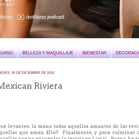
RUANO
BELLEZA Y MAQUILLAJE
BIENESTAR
DECORAC
UEVES, 30 DE DICIEMBRE DE 2010
Mexican Riviera
ue levanten la mano todas aquellas amantes de las rev
quellas que aman Elle!! Finalmente, y para culminar co
quellas que no encuentra la revista en Lima!... Bueno, he a