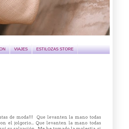
ION
VIAJES
ESTILOZAS STORE
istas de moda!!! Que levanten la mano todas
n el jolgorio... Que levanten la mano todas
quí su salvación. Me he tomado la molestia, si