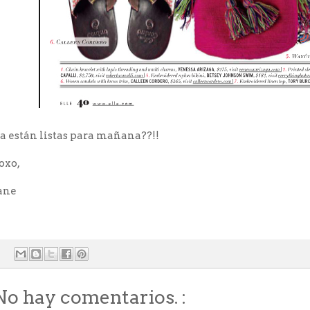
a están listas para mañana??!!
oxo,
ane
No hay comentarios. :