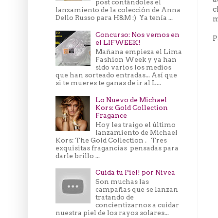
post contándoles el
c
lanzamiento de la colección de Anna
Dello Russo para H&M :) Ya tenía ...
m
Concurso: Nos vemos en
P
el LIFWEEK!
Mañana empieza el Lima
Fashion Week y ya han
sido varios los medios
que han sorteado entradas... Así que
si te mueres te ganas de ir al L...
Lo Nuevo de Michael
Kors: Gold Collection
Fragance
Hoy les traigo el último
lanzamiento de Michael
Kors: The Gold Collection . Tres
exquisitas fragancias pensadas para
darle brillo ...
Cuida tu Piel! por Nivea
Son muchas las
campañas que se lanzan
tratando de
concientizarnos a cuidar
nuestra piel de los rayos solares...