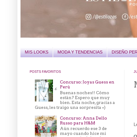
MIS LOOKS
MODA Y TENDENCIAS
DISEÑO PE
POSTS FAVORITOS
J
Concurso: Joyas Guess en
Perú
Buenas noches!! Cómo
están? Espero que muy
bien. Esta noche, gracias a
Guess, les traigo una sorpresita =)
Concurso: Anna Dello
Russo para H&M
L
Aún recuerdo ese 3 de
mayo cuando hice mi
O