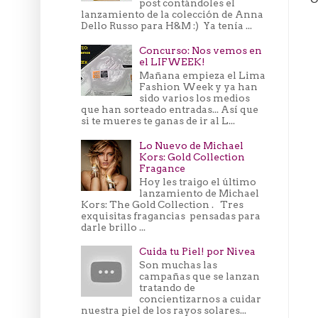
post contándoles el
lanzamiento de la colección de Anna
Dello Russo para H&M :) Ya tenía ...
Concurso: Nos vemos en
el LIFWEEK!
Mañana empieza el Lima
Fashion Week y ya han
sido varios los medios
que han sorteado entradas... Así que
si te mueres te ganas de ir al L...
Lo Nuevo de Michael
Kors: Gold Collection
Fragance
Hoy les traigo el último
lanzamiento de Michael
Kors: The Gold Collection . Tres
exquisitas fragancias pensadas para
darle brillo ...
Cuida tu Piel! por Nivea
Son muchas las
campañas que se lanzan
tratando de
concientizarnos a cuidar
nuestra piel de los rayos solares...