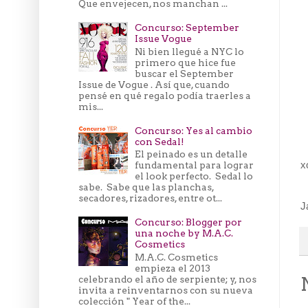
Que envejecen, nos manchan ...
Concurso: September
Issue Vogue
Ni bien llegué a NYC lo
primero que hice fue
buscar el September
Issue de Vogue . Así que, cuando
pensé en qué regalo podía traerles a
mis...
Concurso: Yes al cambio
con Sedal!
El peinado es un detalle
x
fundamental para lograr
el look perfecto. Sedal lo
sabe. Sabe que las planchas,
secadores, rizadores, entre ot...
J
Concurso: Blogger por
una noche by M.A.C.
Cosmetics
M.A.C. Cosmetics
empieza el 2013
celebrando el año de serpiente; y, nos
invita a reinventarnos con su nueva
colección " Year of the...