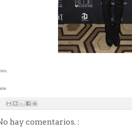
oxo,
ane
No hay comentarios. :