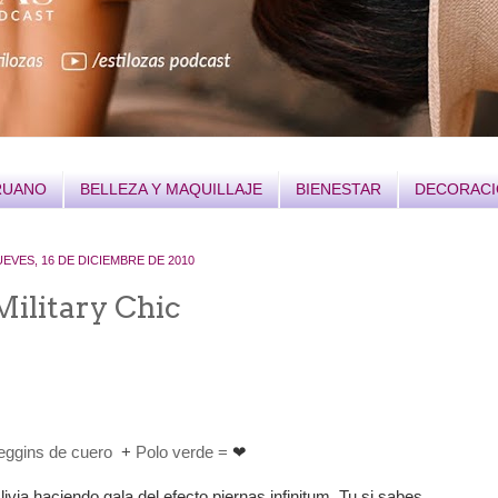
RUANO
BELLEZA Y MAQUILLAJE
BIENESTAR
DECORAC
UEVES, 16 DE DICIEMBRE DE 2010
Military Chic
eggins de cuero
+
Polo verde
=
❤
livia haciendo gala del efecto piernas infinitum. Tu si sabes.