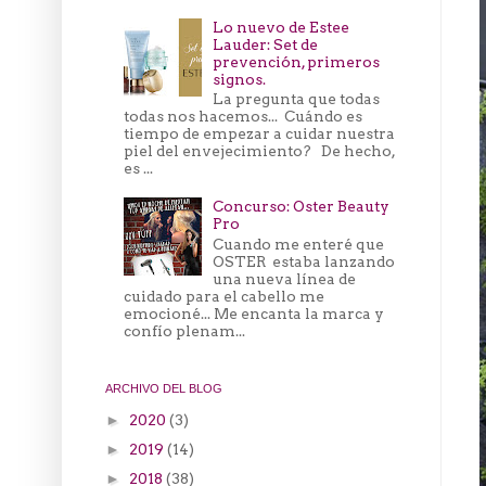
Lo nuevo de Estee
Lauder: Set de
prevención, primeros
signos.
La pregunta que todas
todas nos hacemos... Cuándo es
tiempo de empezar a cuidar nuestra
piel del envejecimiento? De hecho,
es ...
Concurso: Oster Beauty
Pro
Cuando me enteré que
OSTER estaba lanzando
una nueva línea de
cuidado para el cabello me
emocioné... Me encanta la marca y
confío plenam...
ARCHIVO DEL BLOG
2020
(3)
►
2019
(14)
►
2018
(38)
►