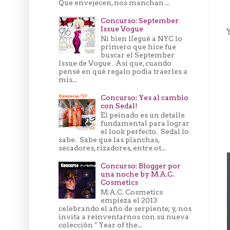
Que envejecen, nos manchan ...
Concurso: September
Issue Vogue
Y
Ni bien llegué a NYC lo
primero que hice fue
buscar el September
Issue de Vogue . Así que, cuando
pensé en qué regalo podía traerles a
mis...
Concurso: Yes al cambio
con Sedal!
El peinado es un detalle
fundamental para lograr
el look perfecto. Sedal lo
sabe. Sabe que las planchas,
secadores, rizadores, entre ot...
Concurso: Blogger por
una noche by M.A.C.
Cosmetics
M.A.C. Cosmetics
empieza el 2013
celebrando el año de serpiente; y, nos
invita a reinventarnos con su nueva
colección " Year of the...