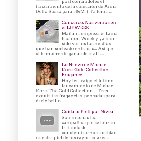
post contándoles el
lanzamiento de la colección de Anna
Dello Russo para H&M :) Ya tenía ...
Concurso: Nos vemos en
el LIFWEEK!
Mañana empieza el Lima
Fashion Week y ya han
sido varios los medios
que han sorteado entradas... Así que
si te mueres te ganas de ir al L...
Lo Nuevo de Michael
Kors: Gold Collection
Fragance
Hoy les traigo el último
lanzamiento de Michael
Kors: The Gold Collection . Tres
exquisitas fragancias pensadas para
darle brillo ...
Cuida tu Piel! por Nivea
Son muchas las
campañas que se lanzan
tratando de
concientizarnos a cuidar
nuestra piel de los rayos solares...