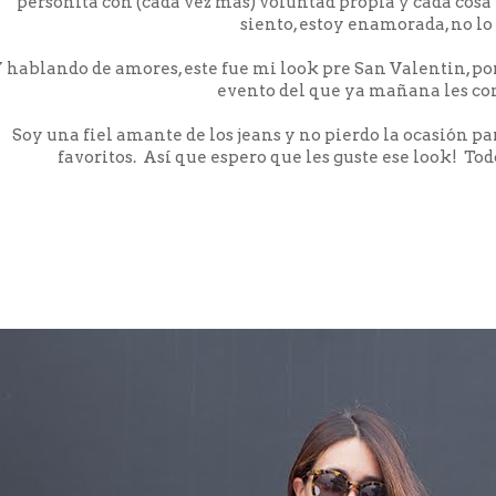
personita con (cada vez más) voluntad propia y cada cosa
siento, estoy enamorada, no lo
 hablando de amores, este fue mi look pre San Valentin, po
evento del que ya mañana les co
Soy una fiel amante de los jeans y no pierdo la ocasión p
favoritos. Así que espero que les guste ese look! Todos