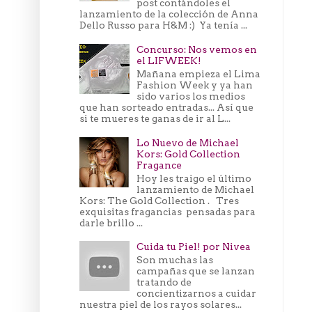
post contándoles el
lanzamiento de la colección de Anna
Dello Russo para H&M :) Ya tenía ...
Concurso: Nos vemos en
el LIFWEEK!
Mañana empieza el Lima
Fashion Week y ya han
sido varios los medios
que han sorteado entradas... Así que
si te mueres te ganas de ir al L...
Lo Nuevo de Michael
Kors: Gold Collection
Fragance
Hoy les traigo el último
lanzamiento de Michael
Kors: The Gold Collection . Tres
exquisitas fragancias pensadas para
darle brillo ...
Cuida tu Piel! por Nivea
Son muchas las
campañas que se lanzan
tratando de
concientizarnos a cuidar
nuestra piel de los rayos solares...