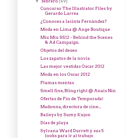
febrero
(49)
▼
Concurso The Illustrator Files by
Gerardo Larrea
¿Conoces a Jacinta Fernández?
Moda en Lima @ Ange Boutique
Miu Miu SS12 - Behind the Scenes
& Ad Campaign.
Objetos del deseo
Los zapatos de la novia
Las mejor vestidas Oscar 2012
Moda en los Oscar 2012
Plumas mentas
Smell fine, Bling right @ Anais Nin
Ofertas de Fin de Temporada!
Madonna, directora de cine...
Baileys by Sumy Kujon
Días de playa
Sylvana Ward Durrett y sus 5
looks para ir al trabajo