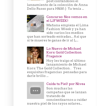
post contándoles el
lanzamiento de la colección de Anna
Dello Russo para H&M :) Ya tenía ...
Concurso: Nos vemos en
el LIFWEEK!
Mañana empieza el Lima
Fashion Week y ya han
sido varios los medios
que han sorteado entradas... Así que
si te mueres te ganas de ir al L...
Lo Nuevo de Michael
Kors: Gold Collection
Fragance
Hoy les traigo el último
lanzamiento de Michael
Kors: The Gold Collection . Tres
exquisitas fragancias pensadas para
darle brillo ...
Cuida tu Piel! por Nivea
Son muchas las
campañas que se lanzan
tratando de
concientizarnos a cuidar
nuestra piel de los rayos solares...