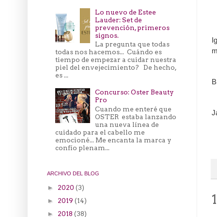
Lo nuevo de Estee
Lauder: Set de
prevención, primeros
signos.
I
La pregunta que todas
m
todas nos hacemos... Cuándo es
tiempo de empezar a cuidar nuestra
piel del envejecimiento? De hecho,
es ...
B
Concurso: Oster Beauty
Pro
Cuando me enteré que
J
OSTER estaba lanzando
una nueva línea de
cuidado para el cabello me
emocioné... Me encanta la marca y
confío plenam...
ARCHIVO DEL BLOG
2020
(3)
►
2019
(14)
►
2018
(38)
►