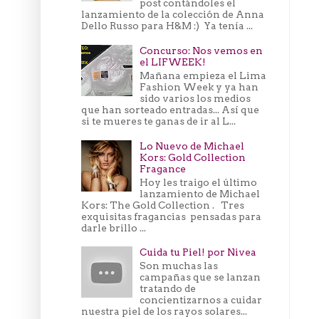
post contándoles el
lanzamiento de la colección de Anna
Dello Russo para H&M :) Ya tenía ...
Concurso: Nos vemos en
el LIFWEEK!
Mañana empieza el Lima
Fashion Week y ya han
sido varios los medios
que han sorteado entradas... Así que
si te mueres te ganas de ir al L...
Lo Nuevo de Michael
Kors: Gold Collection
Fragance
Hoy les traigo el último
lanzamiento de Michael
Kors: The Gold Collection . Tres
exquisitas fragancias pensadas para
darle brillo ...
Cuida tu Piel! por Nivea
Son muchas las
campañas que se lanzan
tratando de
concientizarnos a cuidar
nuestra piel de los rayos solares...