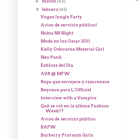
marzo
(43)
►
febrero
(61)
▼
Vogue Jungle Party
Aviso de servicio público!
Nokia N8 Night
Moda en los Oscar 2011
Kelly Osbourne Material Girl
Neo Punk
Estiloza del Dia
ADR @ MFW
Ropa que envejece y rejuvenece
Beyonce para L’Officiel
Interview with a Vampire
Qué se vió en la última Fashion
Week??
Aviso de servicio público
BAFW
Burberry Prorsum Girls