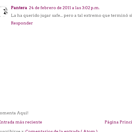
Pantera
24 de febrero de 2011 a las 3:02 p.m.
La ha querido jugar safe... pero a tal extremo que terminó 
Responder
omenta Aquí!
Entrada más reciente
Página Princ
uscribirse a:
Comentarios de la entrada ( Atom )