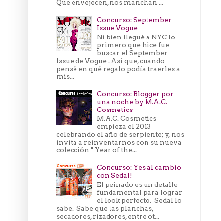
Que envejecen, nos manchan ...
Concurso: September
Issue Vogue
Ni bien llegué a NYC lo
primero que hice fue
buscar el September
Issue de Vogue . Así que, cuando
pensé en qué regalo podía traerles a
mis...
Concurso: Blogger por
una noche by M.A.C.
Cosmetics
M.A.C. Cosmetics
empieza el 2013
celebrando el año de serpiente; y, nos
invita a reinventarnos con su nueva
colección " Year of the...
Concurso: Yes al cambio
con Sedal!
El peinado es un detalle
fundamental para lograr
el look perfecto. Sedal lo
sabe. Sabe que las planchas,
secadores, rizadores, entre ot...