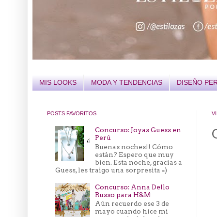
MIS LOOKS
MODA Y TENDENCIAS
DISEÑO PE
POSTS FAVORITOS
V
Concurso: Joyas Guess en
Perú
Buenas noches!! Cómo
están? Espero que muy
bien. Esta noche, gracias a
Guess, les traigo una sorpresita =)
Concurso: Anna Dello
Russo para H&M
Aún recuerdo ese 3 de
mayo cuando hice mi