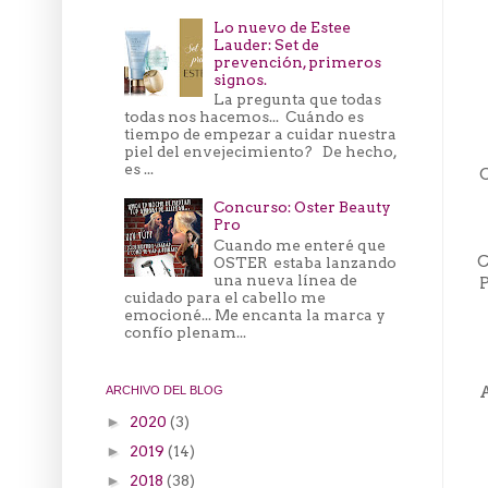
Lo nuevo de Estee
Lauder: Set de
prevención, primeros
signos.
La pregunta que todas
todas nos hacemos... Cuándo es
tiempo de empezar a cuidar nuestra
piel del envejecimiento? De hecho,
es ...
C
Concurso: Oster Beauty
Pro
Cuando me enteré que
C
OSTER estaba lanzando
una nueva línea de
P
cuidado para el cabello me
emocioné... Me encanta la marca y
confío plenam...
A
ARCHIVO DEL BLOG
2020
(3)
►
2019
(14)
►
2018
(38)
►