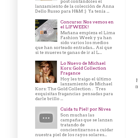
post contándoles el
lanzamiento de la colección de Anna
Dello Russo para H&M :) Ya tenía ...
Concurso: Nos vemos en
el LIFWEEK!
Mañana empieza el Lima
Fashion Week y ya han
sido varios los medios
que han sorteado entradas... Así que
si te mueres te ganas de ir al L...
Lo Nuevo de Michael
Kors: Gold Collection
Fragance
Hoy les traigo el último
lanzamiento de Michael
m
Kors: The Gold Collection . Tres
exquisitas fragancias pensadas para
darle brillo ...
Cuida tu Piel! por Nivea
Son muchas las
campañas que se lanzan
tratando de
concientizarnos a cuidar
nuestra piel de los rayos solares...