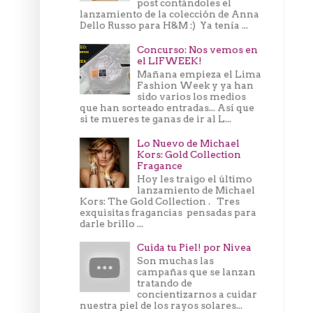
post contándoles el
lanzamiento de la colección de Anna
Dello Russo para H&M :) Ya tenía ...
Concurso: Nos vemos en
el LIFWEEK!
Mañana empieza el Lima
Fashion Week y ya han
sido varios los medios
que han sorteado entradas... Así que
si te mueres te ganas de ir al L...
Lo Nuevo de Michael
Kors: Gold Collection
Fragance
Hoy les traigo el último
lanzamiento de Michael
Kors: The Gold Collection . Tres
exquisitas fragancias pensadas para
darle brillo ...
Cuida tu Piel! por Nivea
Son muchas las
campañas que se lanzan
tratando de
concientizarnos a cuidar
nuestra piel de los rayos solares...