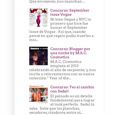
Que envejecen, nos manchan ...
Concurso: September
Issue Vogue
Ni bien llegué a NYC lo
primero que hice fue
buscar el September
Issue de Vogue . Así que, cuando
pensé en qué regalo podía traerles a
mis...
Concurso: Blogger por
una noche by M.A.C.
Cosmetics
M.A.C. Cosmetics
empieza el 2013
celebrando el año de serpiente; y, nos
invita a reinventarnos con su nueva
colección " Year of the...
Concurso: Yes al cambio
con Sedal!
El peinado es un detalle
fundamental para lograr
el look perfecto. Sedal lo
sabe. Sabe que las planchas,
secadores, rizadores, entre ot...