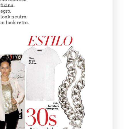
ficina.
negro.
 look neutro.
n look retro.