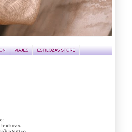
ION
VIAJES
ESTILOZAS STORE
o:
 texturas.
ook náutico.