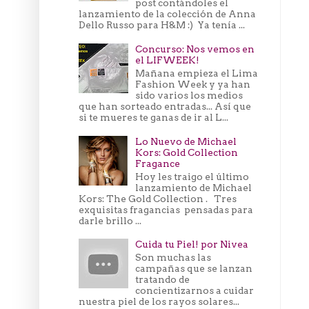
post contándoles el
lanzamiento de la colección de Anna
Dello Russo para H&M :) Ya tenía ...
Concurso: Nos vemos en
el LIFWEEK!
Mañana empieza el Lima
Fashion Week y ya han
sido varios los medios
que han sorteado entradas... Así que
si te mueres te ganas de ir al L...
Lo Nuevo de Michael
Kors: Gold Collection
Fragance
Hoy les traigo el último
lanzamiento de Michael
Kors: The Gold Collection . Tres
exquisitas fragancias pensadas para
darle brillo ...
Cuida tu Piel! por Nivea
Son muchas las
campañas que se lanzan
tratando de
concientizarnos a cuidar
nuestra piel de los rayos solares...