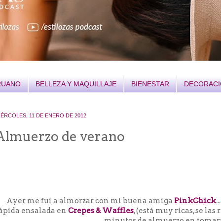
RUANO
BELLEZA Y MAQUILLAJE
BIENESTAR
DECORAC
IÉRCOLES, 11 DE ENERO DE 2012
Almuerzo de verano
Ayer me fui a almorzar con mi buena amiga
PinkChick
.
ápida ensalada en
Crepes & Waffles
, (está muy ricas, se l
minutos de almuerzo en tomarno