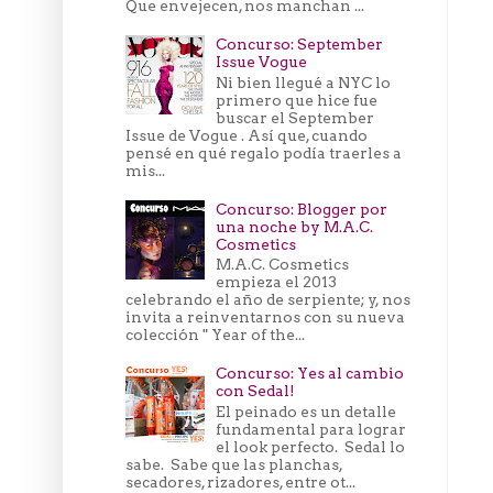
Que envejecen, nos manchan ...
Concurso: September
Issue Vogue
Ni bien llegué a NYC lo
primero que hice fue
buscar el September
Issue de Vogue . Así que, cuando
pensé en qué regalo podía traerles a
mis...
Concurso: Blogger por
una noche by M.A.C.
Cosmetics
M.A.C. Cosmetics
empieza el 2013
celebrando el año de serpiente; y, nos
invita a reinventarnos con su nueva
colección " Year of the...
Concurso: Yes al cambio
con Sedal!
El peinado es un detalle
fundamental para lograr
el look perfecto. Sedal lo
sabe. Sabe que las planchas,
secadores, rizadores, entre ot...