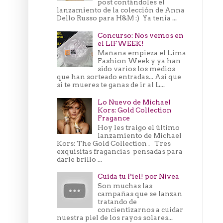
post contándoles el
lanzamiento de la colección de Anna
Dello Russo para H&M :) Ya tenía ...
Concurso: Nos vemos en
el LIFWEEK!
Mañana empieza el Lima
Fashion Week y ya han
sido varios los medios
que han sorteado entradas... Así que
si te mueres te ganas de ir al L...
Lo Nuevo de Michael
Kors: Gold Collection
Fragance
Hoy les traigo el último
lanzamiento de Michael
Kors: The Gold Collection . Tres
exquisitas fragancias pensadas para
darle brillo ...
Cuida tu Piel! por Nivea
Son muchas las
campañas que se lanzan
tratando de
concientizarnos a cuidar
nuestra piel de los rayos solares...