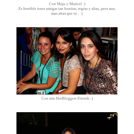
Con Maju y Maricel :)
Es horrible tener amigas tan bonitas, regias y altas, peor aun,
mas altas que tu... :(
Con mis HotBloggers Friends :)