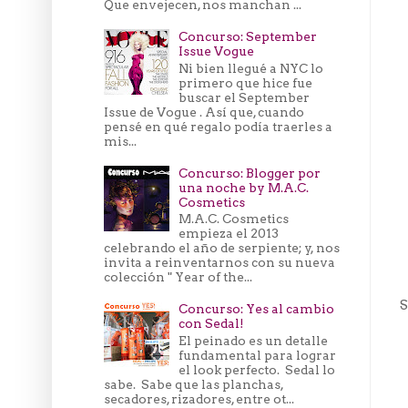
Que envejecen, nos manchan ...
Concurso: September
Issue Vogue
Ni bien llegué a NYC lo
primero que hice fue
buscar el September
Issue de Vogue . Así que, cuando
pensé en qué regalo podía traerles a
mis...
Concurso: Blogger por
una noche by M.A.C.
Cosmetics
M.A.C. Cosmetics
empieza el 2013
celebrando el año de serpiente; y, nos
invita a reinventarnos con su nueva
colección " Year of the...
S
Concurso: Yes al cambio
con Sedal!
El peinado es un detalle
fundamental para lograr
el look perfecto. Sedal lo
sabe. Sabe que las planchas,
secadores, rizadores, entre ot...