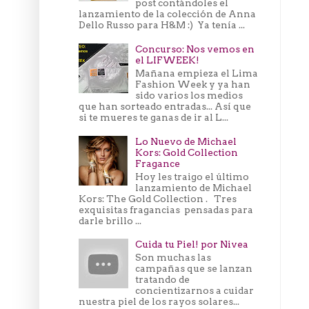
post contándoles el
lanzamiento de la colección de Anna
Dello Russo para H&M :) Ya tenía ...
Concurso: Nos vemos en
el LIFWEEK!
Mañana empieza el Lima
Fashion Week y ya han
sido varios los medios
que han sorteado entradas... Así que
si te mueres te ganas de ir al L...
Lo Nuevo de Michael
Kors: Gold Collection
Fragance
Hoy les traigo el último
lanzamiento de Michael
Kors: The Gold Collection . Tres
exquisitas fragancias pensadas para
darle brillo ...
Cuida tu Piel! por Nivea
Son muchas las
campañas que se lanzan
tratando de
concientizarnos a cuidar
nuestra piel de los rayos solares...