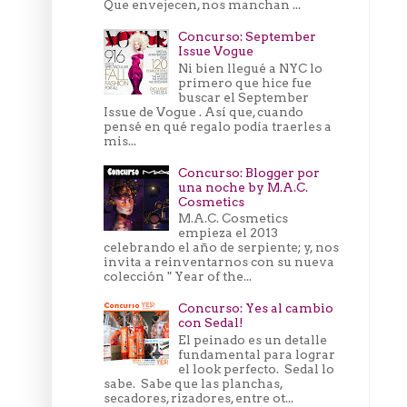
Que envejecen, nos manchan ...
Concurso: September
Issue Vogue
Ni bien llegué a NYC lo
primero que hice fue
buscar el September
Issue de Vogue . Así que, cuando
pensé en qué regalo podía traerles a
mis...
Concurso: Blogger por
una noche by M.A.C.
Cosmetics
M.A.C. Cosmetics
empieza el 2013
celebrando el año de serpiente; y, nos
invita a reinventarnos con su nueva
colección " Year of the...
Concurso: Yes al cambio
con Sedal!
El peinado es un detalle
fundamental para lograr
el look perfecto. Sedal lo
sabe. Sabe que las planchas,
secadores, rizadores, entre ot...