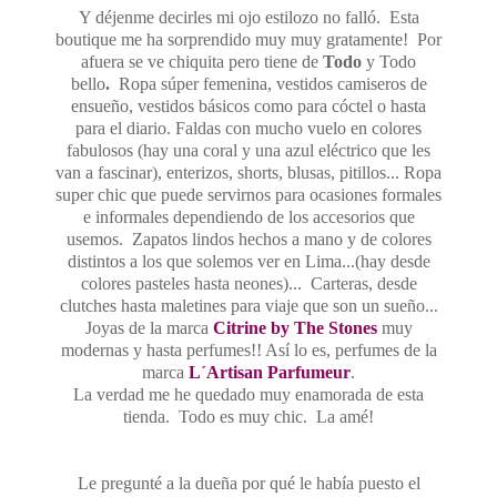
Y déjenme decirles mi ojo estilozo no falló. Esta
boutique me ha sorprendido muy muy gratamente! Por
afuera se ve chiquita pero tiene de
Todo
y Todo
bello
.
Ropa súper femenina, vestidos camiseros de
ensueño, vestidos básicos como para cóctel o hasta
para el diario. Faldas con mucho vuelo en colores
fabulosos (hay una coral y una azul eléctrico que les
van a fascinar), enterizos, shorts, blusas, pitillos... Ropa
super chic que puede servirnos para ocasiones formales
e informales dependiendo de los accesorios que
usemos. Zapatos lindos hechos a mano y de colores
distintos a los que solemos ver en Lima...(hay desde
colores pasteles hasta neones)... Carteras, desde
clutches hasta maletines para viaje que son un sueño...
Joyas de la marca
C
itrine by The Stones
muy
modernas y hasta perfumes!! Así lo es, perfumes de la
marca
L´Artisan Parfumeur
.
La verdad me he quedado muy enamorada de esta
tienda. Todo es muy chic. La amé!
Le pregunté a la dueña por qué le había puesto el